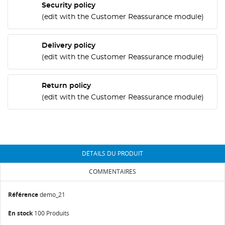
CRÉER UNE LISTE D'ENVIES
Security policy
CONNEXION
(edit with the Customer Reassurance module)
NOM DE LA LISTE D'ENVIES
Vous devez être connecté pour ajouter des produits
AJOUTER À MA LISTE D'ENVIES
Delivery policy
à votre liste d'envies.
(edit with the Customer Reassurance module)
add_circle_outline
Create new list
Annuler
Connexion
Return policy
Annuler
Créer une liste d'envies
(edit with the Customer Reassurance module)
DÉTAILS DU PRODUIT
COMMENTAIRES
Référence
demo_21
En stock
100 Produits