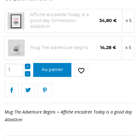
Affiche encadrée Today is a
good day Dimension-
34,80 €
x 5
40x60cm
Mug The adventure begins
14,28 €
x 5
favorite_border
Au panier
Mug The Adventure Begins + Affiche encadrée Today is a good day
40x60cm