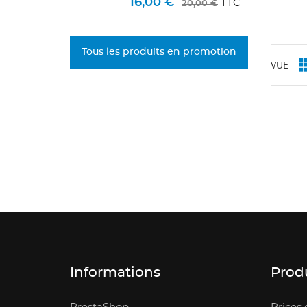
manière générale et
16,00 €
TTC
20,00 €
participer aux choix des
NO
Vo
associations attributaires
((
AJ
d'e
de sommes de la part des
Tous les produits en promotion
Copains d'Abord, ou
VUE
verser...
Informations
Prod