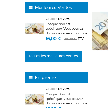
Meilleures Ventes
Coupon De 20 €
Chaque don est
spécifique. Vous pouvez
choisir de verser un don de
manière générale et
16,00 €
TTC
20,00 €
participer aux choix des
associations attributaires
de sommes de la part des
Toutes les meilleures ventes
Copains d'Abord, ou
verser...
En promo
Coupon De 20 €
Chaque don est
spécifique. Vous pouvez
CR
C
choisir de verser un don de
((