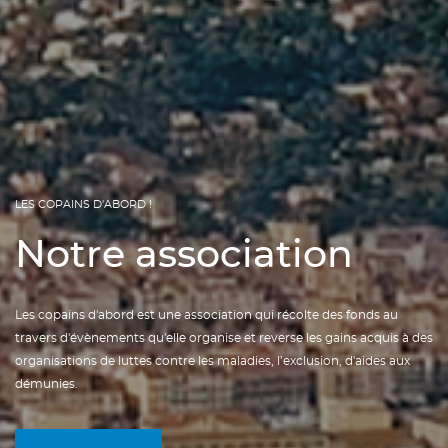
LES COPAINS D'ABORD !
CRÉER UNE LISTE D'ENVIES
CONNEXION
((MODALTITLE))
Notre association
NOM DE LA LISTE D'ENVIES
Vous devez être connecté pour ajouter des produits
((confirmMessage))
AJOUTER À MA LISTE D'ENVIES
à votre liste d'envies.
Les copains d'abord est une association qui récolte des fonds au
add_circle_outline
Create new list
travers d'évènements qu'elle organise et reverse les gains acquis à des
((cancelText))
((modalDeleteText))
organisations de luttes contre les maladies, l’exclusion, d'aides aux
Annuler
Connexion
démunies.
Annuler
Créer une liste d'envies