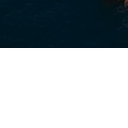
Qui sommes nous
Les copains d'abord est une association qui récolte
des fonds au profit de combats spécifiques, menés
par d'autres organisations associatives. Nous
imaginons des évènements, des concepts et des idées
nouvelles qui permettent de dégager des profits, qui
sont attribués à des associations luttant par exemple,
contre le cancer du sein, contre l'exclusion, etc...